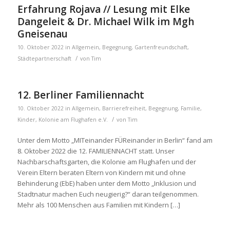
Erfahrung Rojava // Lesung mit Elke
Dangeleit & Dr. Michael Wilk im Mgh
Gneisenau
10. Oktober 2022
in
Allgemein
,
Begegnung
,
Gartenfreundschaft
,
/
Städtepartnerschaft
von
Tim
12. Berliner Familiennacht
10. Oktober 2022
in
Allgemein
,
Barrierefreiheit
,
Begegnung
,
Familie
,
/
Kinder
,
Kolonie am Flughafen e.V.
von
Tim
Unter dem Motto „MITeinander FÜReinander in Berlin“ fand am
8. Oktober 2022 die 12. FAMILIENNACHT statt. Unser
Nachbarschaftsgarten, die Kolonie am Flughafen und der
Verein Eltern beraten Eltern von Kindern mit und ohne
Behinderung (EbE) haben unter dem Motto „Inklusion und
Stadtnatur machen Euch neugierig?“ daran teilgenommen.
Mehr als 100 Menschen aus Familien mit Kindern […]