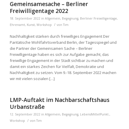
Gemeinsamesache – Berliner
Freiwilligentage 2022
18. September 2022
in
Allgemein
,
Begegnung
,
Berliner Freiwilligentage
,
/
Ehrenamt
,
Kunst
,
Workshop
von
Tim
Nachhaltigkeit stärken durch freiwilliges Engagement Der
Paritätische Wohlfahrtsverband Berlin, der Tagesspiegel und
die Partner der Gemeinsamen Sache – Berliner
Freiwilligentage haben es sich zur Aufgabe gemacht, das
freiwillige Engagement in der Stadt sichtbar zu machen und
damit ein starkes Zeichen für Vielfalt, Demokratie und
Nachhaltigkeit zu setzen. Vom 9.-18. September 2022 machen
wir mit vielen sozialen […]
LMP-Auftakt im Nachbarschaftshaus
Urbanstraße
12. September 2022
in
Allgemein
,
Begegnung
,
LebensMittelPunkt.
,
/
Workshop
von
Tim