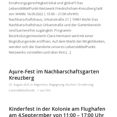
Ernährungsgerechtigkeit lokal und global?! Das
LebensMittelPunkt-Netzwerk Friedrichshain-Kreuzberg lädt
ein: WANN: 16.09.2022 | 15:00 – 21:00 UhrWO:
Nachbarschaftshaus, Urbanstraße 21 | 10961 Berlin Das
Nachbarschaftshaus Urbanstraße und der Gartenbereich
sind barrierefrei zugänglich. Programm:
Bezirksbürgermeisterin Clara Hermann wird mit einer
Begrüßungsrede eröffnen. Auf dem Markt der Möglichkeiten,
werden sich die Standorte unseres LebensMittelPunkt-
Netzwerks vorstellen und über ihre […]
Aşure-Fest im Nachbarschaftsgarten
Kreuzberg
25. August 2022
in
Allgemein
,
Begegnung
,
Kochen / Ernährung
,
/
LebensMittelPunkt.
von
Tim
Kinderfest in der Kolonie am Flughafen
am 4.Septermber von 11:00 – 17:00 Uhr