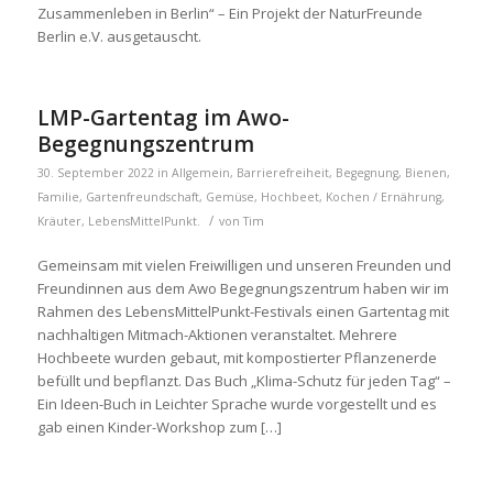
Zusammenleben in Berlin“ – Ein Projekt der NaturFreunde
Berlin e.V. ausgetauscht.
LMP-Gartentag im Awo-
Begegnungszentrum
30. September 2022
in
Allgemein
,
Barrierefreiheit
,
Begegnung
,
Bienen
,
Familie
,
Gartenfreundschaft
,
Gemüse
,
Hochbeet
,
Kochen / Ernährung
,
/
Kräuter
,
LebensMittelPunkt.
von
Tim
Gemeinsam mit vielen Freiwilligen und unseren Freunden und
Freundinnen aus dem Awo Begegnungszentrum haben wir im
Rahmen des LebensMittelPunkt-Festivals einen Gartentag mit
nachhaltigen Mitmach-Aktionen veranstaltet. Mehrere
Hochbeete wurden gebaut, mit kompostierter Pflanzenerde
befüllt und bepflanzt. Das Buch „Klima-Schutz für jeden Tag“ –
Ein Ideen-Buch in Leichter Sprache wurde vorgestellt und es
gab einen Kinder-Workshop zum […]