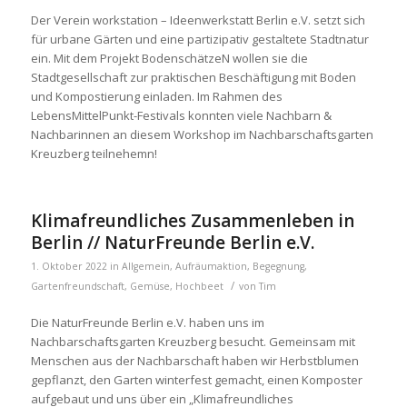
Der Verein workstation – Ideenwerkstatt Berlin e.V. setzt sich
für urbane Gärten und eine partizipativ gestaltete Stadtnatur
ein. Mit dem Projekt BodenschätzeN wollen sie die
Stadtgesellschaft zur praktischen Beschäftigung mit Boden
und Kompostierung einladen. Im Rahmen des
LebensMittelPunkt-Festivals konnten viele Nachbarn &
Nachbarinnen an diesem Workshop im Nachbarschaftsgarten
Kreuzberg teilnehemn!
Klimafreundliches Zusammenleben in
Berlin // NaturFreunde Berlin e.V.
1. Oktober 2022
in
Allgemein
,
Aufräumaktion
,
Begegnung
,
/
Gartenfreundschaft
,
Gemüse
,
Hochbeet
von
Tim
Die NaturFreunde Berlin e.V. haben uns im
Nachbarschaftsgarten Kreuzberg besucht. Gemeinsam mit
Menschen aus der Nachbarschaft haben wir Herbstblumen
gepflanzt, den Garten winterfest gemacht, einen Komposter
aufgebaut und uns über ein „Klimafreundliches