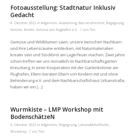
Fotoausstellung: Stadtnatur Inklusiv
Gedacht
8. Oktober 2022
in
Allgemein
,
Ausstellung
,
Barrierefreiheit
,
Begegnung
,
/
Familie
,
Kinder
,
Kolonie am Flughafen e.V.
von
Tim
Gemüse und Wildblumen säen, unsere tierischen Nachbarn
und ihre Lebensräume entdecken, mit Naturmaterialien
kreativ sein und Stockbrot am Lagerfeuer machen. Zwei Jahre
schon treffen wir uns monatlich im Nachbarschaftsgarten
Kreuzberg. In einer Kooperation mit der Gartenkolonie am
Flughafen, Eltern beraten Eltern von Kindern mit und ohne
Behinderung e.V. und dem Nachbarschaftshaus Urbanstraße,
haben wir ein […]
Wurmkiste – LMP Workshop mit
BodenschätzeN
6. Oktober 2022
in
Allgemein
,
Begegnung
,
LebensMittelPunkt.
,
/
Workshop
von
Tim