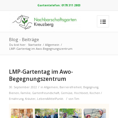
Gartentelefon: 0178 311 2803
Blog - Beiträge
Du bist hier:
Startseite
/
Allgemein
/
LMP-Gartentag im Awo-Begegnungszentrum
LMP-Gartentag im Awo-
Begegnungszentrum
/
30. September 2022
in
Allgemein
,
Barrierefreiheit
,
Begegnung
,
Bienen
,
Familie
,
Gartenfreundschaft
,
Gemüse
,
Hochbeet
,
Kochen /
/
Ernährung
,
Kräuter
,
LebensMittelPunkt.
von
Tim