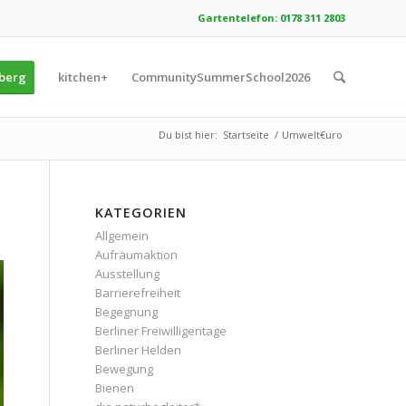
Gartentelefon: 0178 311 2803
zberg
kitchen+
CommunitySummerSchool2026
Du bist hier:
Startseite
/
Umwelt€uro
KATEGORIEN
Allgemein
Aufräumaktion
Ausstellung
Barrierefreiheit
Begegnung
Berliner Freiwilligentage
Berliner Helden
Bewegung
Bienen