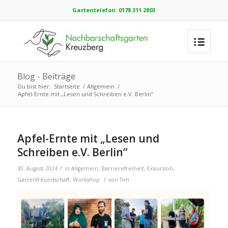
Gartentelefon: 0178 311 2803
Blog - Beiträge
Du bist hier:
Startseite
/
Allgemein
/
Apfel-Ernte mit „Lesen und Schreiben e.V. Berlin“
Apfel-Ernte mit „Lesen und
Schreiben e.V. Berlin“
/
30. August 2024
in
Allgemein
,
Barrierefreiheit
,
Exkursion
,
/
Gartenfreundschaft
,
Workshop
von
Tim