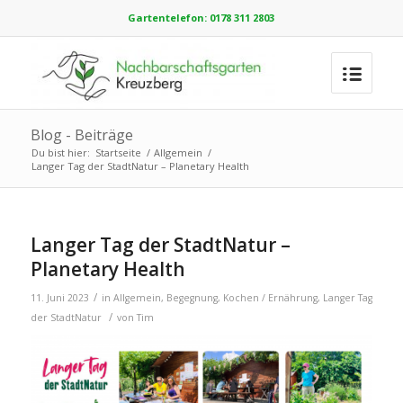
Gartentelefon: 0178 311 2803
Blog - Beiträge
Du bist hier:
Startseite
/
Allgemein
/
Langer Tag der StadtNatur – Planetary Health
Langer Tag der StadtNatur –
Planetary Health
/
11. Juni 2023
in
Allgemein
,
Begegnung
,
Kochen / Ernährung
,
Langer Tag
/
der StadtNatur
von
Tim