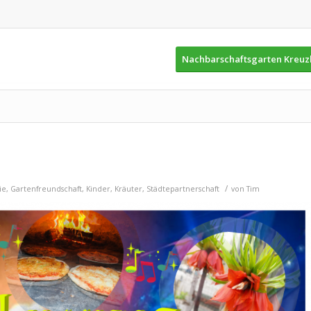
Nachbarschaftsgarten Kreu
/
ie
,
Gartenfreundschaft
,
Kinder
,
Kräuter
,
Städtepartnerschaft
von
Tim