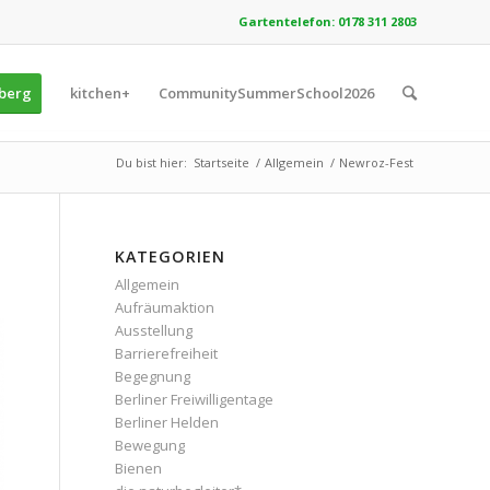
Gartentelefon: 0178 311 2803
zberg
kitchen+
CommunitySummerSchool2026
Du bist hier:
Startseite
/
Allgemein
/
Newroz-Fest
KATEGORIEN
Allgemein
Aufräumaktion
Ausstellung
Barrierefreiheit
Begegnung
Berliner Freiwilligentage
Berliner Helden
Bewegung
Bienen