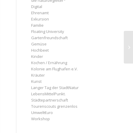
die naturbegleiter*
Digital
Ehrenamt
Exkursion
Familie
Floating University
Gartenfreundschaft
Gemüse
Ta
Hochbeet
Kinder
Kochen / Ernährung
Kolonie am Flughafen e.V.
Kräuter
Kunst
Langer Tag der StadtNatur
LebensMittelPunkt.
Städtepartnerschaft
Tourenscouts grenzenlos
Umwelt€uro
Workshop