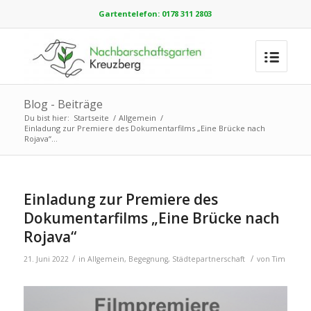
Gartentelefon: 0178 311 2803
Blog - Beiträge
Du bist hier:
Startseite
/
Allgemein
/
Einladung zur Premiere des Dokumentarfilms „Eine Brücke nach
Rojava“...
Einladung zur Premiere des
Dokumentarfilms „Eine Brücke nach
Rojava“
/
/
21. Juni 2022
in
Allgemein
,
Begegnung
,
Städtepartnerschaft
von
Tim