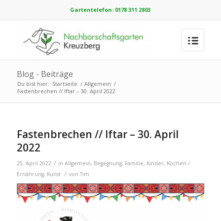
Gartentelefon: 0178 311 2803
Blog - Beiträge
Du bist hier:
Startseite
/
Allgemein
/
Fastenbrechen // Iftar – 30. April 2022
Fastenbrechen // Iftar – 30. April
2022
/
25. April 2022
in
Allgemein
,
Begegnung
,
Familie
,
Kinder
,
Kochen /
/
Ernährung
,
Kunst
von
Tim