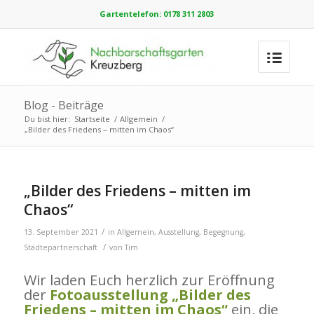
Gartentelefon: 0178 311 2803
Blog - Beiträge
Du bist hier:
Startseite
/
Allgemein
/
„Bilder des Friedens – mitten im Chaos“
„Bilder des Friedens – mitten im
Chaos“
/
13. September 2021
in
Allgemein
,
Ausstellung
,
Begegnung
,
/
Städtepartnerschaft
von
Tim
Wir laden Euch herzlich zur Eröffnung
der
Fotoausstellung „Bilder des
Friedens – mitten im Chaos“
ein, die