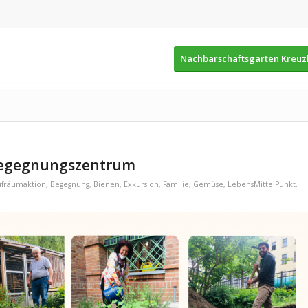
Nachbarschaftsgarten Kreu
Begegnungszentrum
ufräumaktion
,
Begegnung
,
Bienen
,
Exkursion
,
Familie
,
Gemüse
,
LebensMittelPunkt.