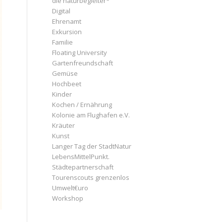
die naturbegleiter*
Digital
Ehrenamt
Exkursion
Familie
Floating University
Gartenfreundschaft
Gemüse
Hochbeet
Kinder
Kochen / Ernährung
Kolonie am Flughafen e.V.
Kräuter
Kunst
Langer Tag der StadtNatur
LebensMittelPunkt.
Städtepartnerschaft
Tourenscouts grenzenlos
Umwelt€uro
Workshop