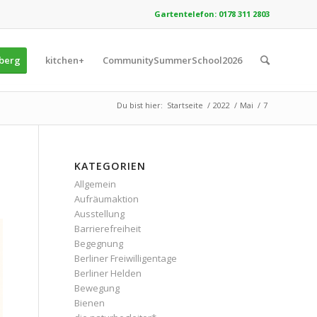
Gartentelefon: 0178 311 2803
zberg
kitchen+
CommunitySummerSchool2026
Du bist hier:
Startseite
/
2022
/
Mai
/
7
KATEGORIEN
Allgemein
Aufräumaktion
Ausstellung
Barrierefreiheit
Begegnung
Berliner Freiwilligentage
Berliner Helden
Bewegung
Bienen