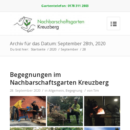
Gartentelefon: 0178 311 2803
Archiv für das Datum: September 28th, 2020
Du bist hier:
Startseite
/
2020
/
September
/
28
Begegnungen im
Nachbarschaftsgarten Kreuzberg
/
/
28. September 2020
in
Allgemein
,
Begegnung
von
Tim