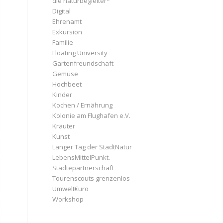
die naturbegleiter*
Digital
Ehrenamt
Exkursion
Familie
Floating University
Gartenfreundschaft
Gemüse
Hochbeet
Kinder
Kochen / Ernährung
Kolonie am Flughafen e.V.
Kräuter
Kunst
Langer Tag der StadtNatur
LebensMittelPunkt.
Städtepartnerschaft
Tourenscouts grenzenlos
Umwelt€uro
Workshop