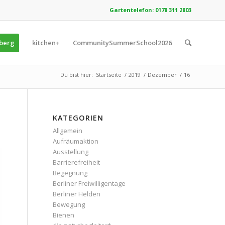
Gartentelefon: 0178 311 2803
zberg
kitchen+
CommunitySummerSchool2026
Du bist hier:
Startseite
/
2019
/
Dezember
/
16
KATEGORIEN
Allgemein
Aufräumaktion
Ausstellung
Barrierefreiheit
Begegnung
Berliner Freiwilligentage
Berliner Helden
Bewegung
Bienen