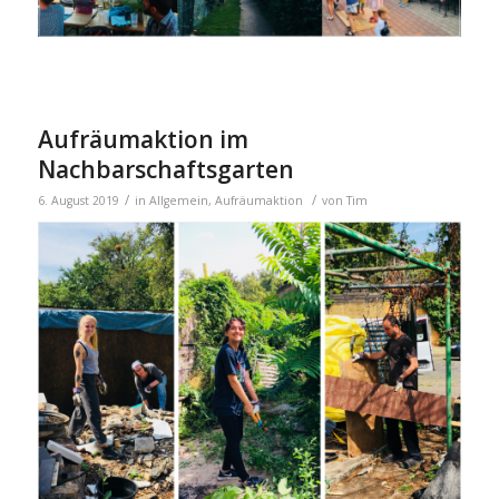
Aufräumaktion im
Nachbarschaftsgarten
/
/
6. August 2019
in
Allgemein
,
Aufräumaktion
von
Tim