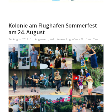
Kolonie am Flughafen Sommerfest
am 24. August
/
/
24. August 2019
in
Allgemein
,
Kolonie am Flughafen e.V.
von
Tim